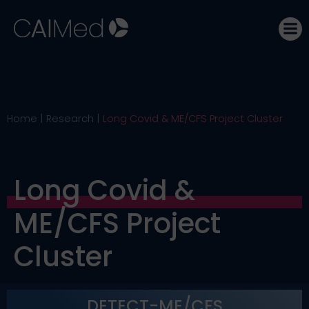
Skip
to
content
Home
Research
Long Covid & ME/CFS Project Cluster
Long Covid &
ME/CFS Project
Cluster
DETECT-ME/CFS