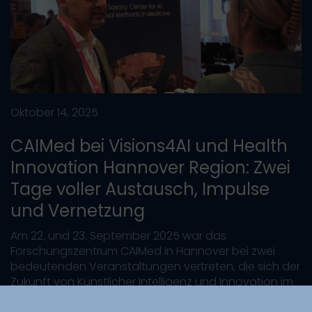
Oktober 14, 2025
CAIMed bei Visions4AI und Health
Innovation Hannover Region: Zwei
Tage voller Austausch, Impulse
und Vernetzung
Am 22. und 23. September 2025 war das
Forschungszentrum CAIMed in Hannover bei zwei
bedeutenden Veranstaltungen vertreten, die sich der
Zukunft von Künstlicher Intelligenz und Innovation im
Gesundheitswesen widmeten.