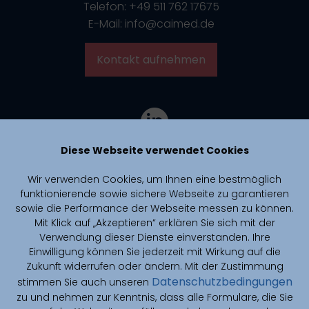
Telefon: +49 511 762 17675
E-Mail: info@caimed.de
Kontakt aufnehmen
Diese Webseite verwendet Cookies
Wir verwenden Cookies, um Ihnen eine bestmöglich
funktionierende sowie sichere Webseite zu garantieren
sowie die Performance der Webseite messen zu können.
Mit Klick auf „Akzeptieren“ erklären Sie sich mit der
Verwendung dieser Dienste einverstanden. Ihre
Einwilligung können Sie jederzeit mit Wirkung auf die
Zukunft widerrufen oder ändern. Mit der Zustimmung
Datenschutzbedingungen
stimmen Sie auch unseren
zu und nehmen zur Kenntnis, dass alle Formulare, die Sie
CAIMed is funded by zukunft.niedersachsen, the joint science