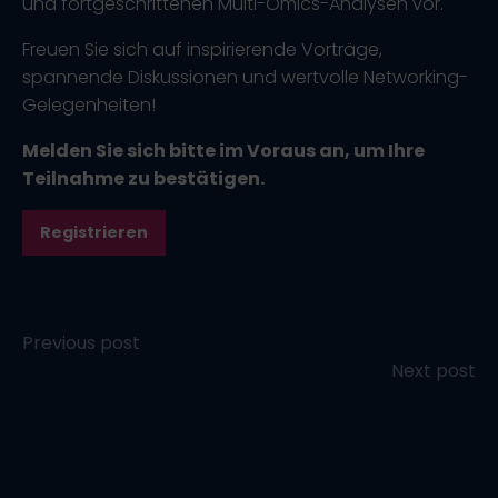
und fortgeschrittenen Multi-Omics-Analysen vor.
Freuen Sie sich auf inspirierende Vorträge,
spannende Diskussionen und wertvolle Networking-
Gelegenheiten!
Melden Sie sich bitte im Voraus an, um Ihre
Teilnahme zu bestätigen.
Registrieren
Post
Previous post
Post
Next post
navigation
navigation