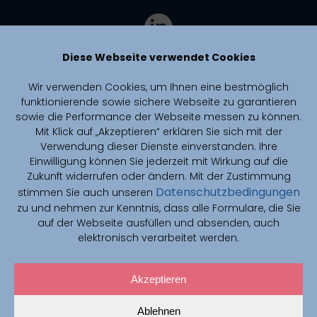
Diese Webseite verwendet Cookies
Wir verwenden Cookies, um Ihnen eine bestmöglich
funktionierende sowie sichere Webseite zu garantieren
sowie die Performance der Webseite messen zu können.
Mit Klick auf „Akzeptieren“ erklären Sie sich mit der
Verwendung dieser Dienste einverstanden. Ihre
Einwilligung können Sie jederzeit mit Wirkung auf die
Zukunft widerrufen oder ändern. Mit der Zustimmung
Datenschutzbedingungen
stimmen Sie auch unseren
zu und nehmen zur Kenntnis, dass alle Formulare, die Sie
CAIMed is funded by zukunft.niedersachsen, the joint science
funding program of the Lower Saxony Ministry of Science and
auf der Webseite ausfüllen und absenden, auch
Culture and the Volkswagen Foundation.
elektronisch verarbeitet werden.
Akzeptieren
© 2026 CAIMed Konsortium
Ablehnen