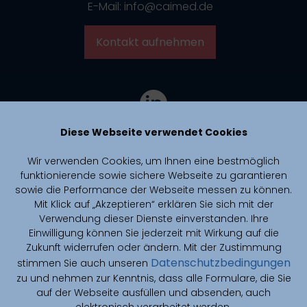
E-Mail: info@caimed.de
Kontakt aufnehmen
Diese Webseite verwendet Cookies
Wir verwenden Cookies, um Ihnen eine bestmöglich
funktionierende sowie sichere Webseite zu garantieren
sowie die Performance der Webseite messen zu können.
Mit Klick auf „Akzeptieren“ erklären Sie sich mit der
Verwendung dieser Dienste einverstanden. Ihre
Einwilligung können Sie jederzeit mit Wirkung auf die
Zukunft widerrufen oder ändern. Mit der Zustimmung
Datenschutzbedingungen
stimmen Sie auch unseren
zu und nehmen zur Kenntnis, dass alle Formulare, die Sie
CAIMed is funded by zukunft.niedersachsen, the joint science
funding program of the Lower Saxony Ministry of Science and
auf der Webseite ausfüllen und absenden, auch
Culture and the Volkswagen Foundation.