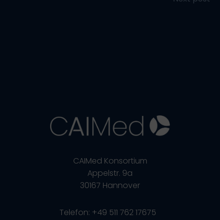
Post
navigation
navigation
CAIMed Konsortium
Appelstr. 9a
30167 Hannover
Telefon: +49 511 762 17675