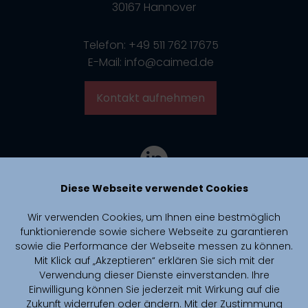
30167 Hannover
Telefon: +49 511 762 17675
E-Mail: info@caimed.de
Kontakt aufnehmen
Diese Webseite verwendet Cookies
Wir verwenden Cookies, um Ihnen eine bestmöglich
funktionierende sowie sichere Webseite zu garantieren
sowie die Performance der Webseite messen zu können.
Mit Klick auf „Akzeptieren“ erklären Sie sich mit der
Verwendung dieser Dienste einverstanden. Ihre
Einwilligung können Sie jederzeit mit Wirkung auf die
Zukunft widerrufen oder ändern. Mit der Zustimmung