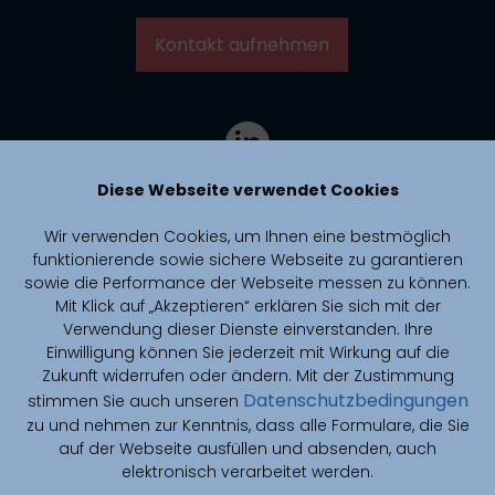
Kontakt aufnehmen
Diese Webseite verwendet Cookies
Wir verwenden Cookies, um Ihnen eine bestmöglich
funktionierende sowie sichere Webseite zu garantieren
sowie die Performance der Webseite messen zu können.
Mit Klick auf „Akzeptieren“ erklären Sie sich mit der
Verwendung dieser Dienste einverstanden. Ihre
Einwilligung können Sie jederzeit mit Wirkung auf die
Zukunft widerrufen oder ändern. Mit der Zustimmung
Datenschutzbedingungen
stimmen Sie auch unseren
zu und nehmen zur Kenntnis, dass alle Formulare, die Sie
CAIMed is funded by zukunft.niedersachsen, the joint science
funding program of the Lower Saxony Ministry of Science and
auf der Webseite ausfüllen und absenden, auch
Culture and the Volkswagen Foundation.
elektronisch verarbeitet werden.